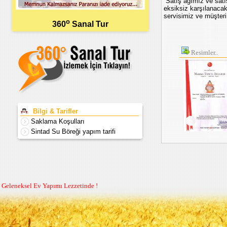
Satış ağımız ve satış
eksiksiz karşılanaca
servisimiz ve müşter
o
360
Sanal Tur
Resimler..
Bilgi & Tarifler
Saklama Koşulları
Sintad Su Böreği yapım tarifi
Geleneksel Ev Yapımı Lezzetinde !