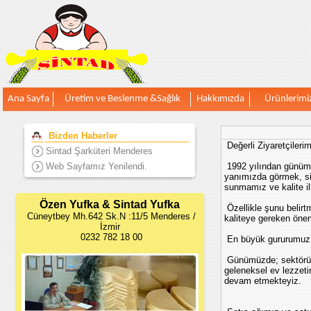
Ana Sayfa
Üretim ve Beslenme &Sağlık
Hakkımızda
Ürünlerimi
Bizden Haberler
Değerli Ziyaretçilerim
Sintad Şarküteri Menderes
Web Sayfamız Yenilendi.
1992 yılından günümüze
yanımızda görmek, siz
sunmamız ve kalite i
Özen Yufka & Sintad Yufka
Özellikle şunu belirt
Cüneytbey Mh.642 Sk.N :11/5 Menderes /
kaliteye gereken önem
İzmir
0232 782 18 00
En büyük gururumuz s
Günümüzde; sektörümüz
geleneksel ev lezzet
devam etmekteyiz.