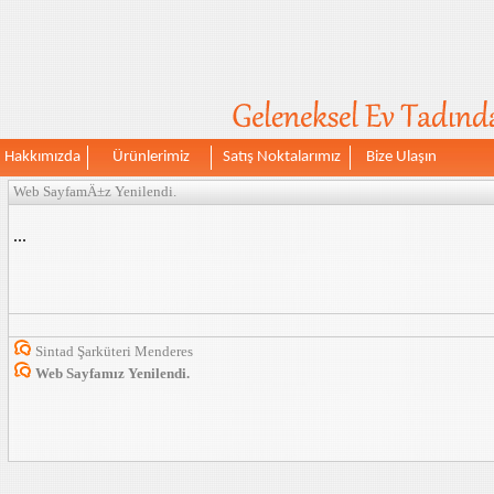
Hakkımızda
Ürünlerimiz
Satış Noktalarımız
Bize Ulaşın
Web SayfamÄ±z Yenilendi.
...
Sintad Şarküteri Menderes
Web Sayfamız Yenilendi.