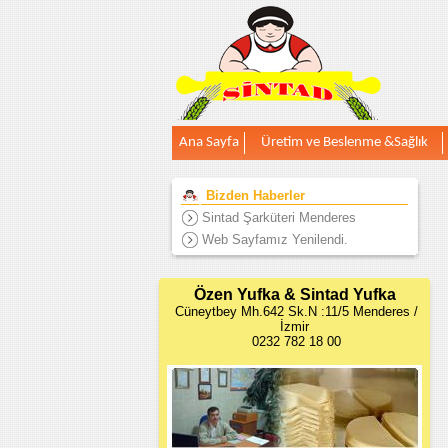
Ana Sayfa
Üretim ve Beslenme &Sağlık
Bizden Haberler
Sintad Şarküteri Menderes
Web Sayfamız Yenilendi.
Özen Yufka & Sintad Yufka
Cüneytbey Mh.642 Sk.N :11/5 Menderes /
İzmir
0232 782 18 00