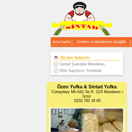
Ana Sayfa
Üretim ve Beslenme &Sağlık
Bizden Haberler
Sintad Şarküteri Menderes
Web Sayfamız Yenilendi.
Özen Yufka & Sintad Yufka
Cüneytbey Mh.642 Sk.N :11/5 Menderes /
İzmir
0232 782 18 00