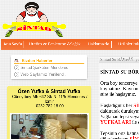
Ana Sayfa
Üretim ve Beslenme &Sağlık
Hakkımızda
Ürünlerimi
Sintad Su BÃ¶reÄŸi yap
Bizden Haberler
Sintad Şarküteri Menderes
SİNTAD SU BÖRE
Web Sayfamız Yenilendi.
Orta boy tencereye 
kaynatınız. Kaynam
Özen Yufka & Sintad Yufka
süre ile haşlayınız.
Cüneytbey Mh.642 Sk.N :11/5 Menderes /
İzmir
Haşladığınız her
S
0232 782 18 00
daldırarak durulayın
Yağlanan tepsi veya
YUFKALARI
ile 
Tepsinin orta katın
diğer haşlanan
SİN